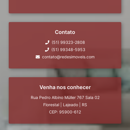
Contato
(51) 99323-2808
(51) 99348-5953
contato@redesimoveis.com
Venha nos conhecer
Rua Pedro Albino Müller 767 Sala 02
Florestal
|
Lajeado
|
RS
CEP: 95900-612