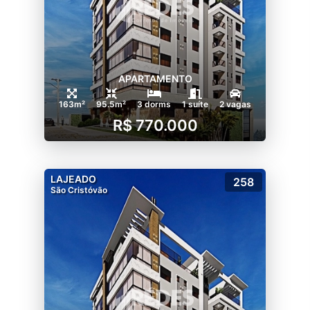
APARTAMENTO
163m²
95.5m²
3 dorms
1 suíte
2 vagas
R$ 770.000
LAJEADO
258
São Cristóvão