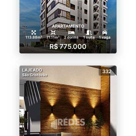
APARTAMENTO
113.88m²
71.11m²
2 dorms
1 suíte
1 vaga
R$ 775.000
LAJEADO
332
São Cristóvão