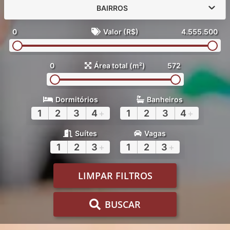
BAIRROS
0
Valor (R$)
4.555.500
0
Área total (m²)
572
Dormitórios
Banheiros
1
2
3
4
+
1
2
3
4
+
Suítes
Vagas
1
2
3
+
1
2
3
+
LIMPAR FILTROS
BUSCAR