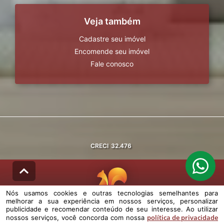
Veja também
Cadastre seu imóvel
Encomende seu imóvel
Fale conosco
CRECI
32.476
Nós usamos cookies e outras tecnologias semelhantes para
melhorar a sua experiência em nossos serviços, personalizar
© DESENVOLVIDO PELA
AGIL.NET
publicidade e recomendar conteúdo de seu interesse. Ao utilizar
política de privacidade
nossos serviços, você concorda com nossa
Nós usamos cookies e outras tecnologias semelhantes para melhorar a