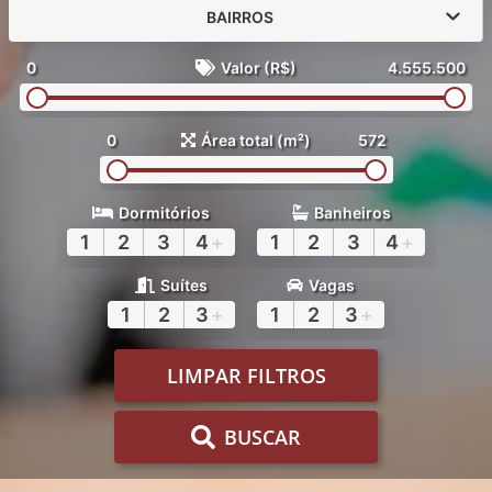
BAIRROS
0
Valor (R$)
4.555.500
0
Área total (m²)
572
Dormitórios
Banheiros
1
2
3
4
+
1
2
3
4
+
Suítes
Vagas
1
2
3
+
1
2
3
+
LIMPAR FILTROS
BUSCAR