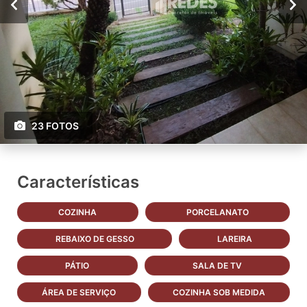
23 FOTOS
Características
COZINHA
PORCELANATO
REBAIXO DE GESSO
LAREIRA
PÁTIO
SALA DE TV
ÁREA DE SERVIÇO
COZINHA SOB MEDIDA