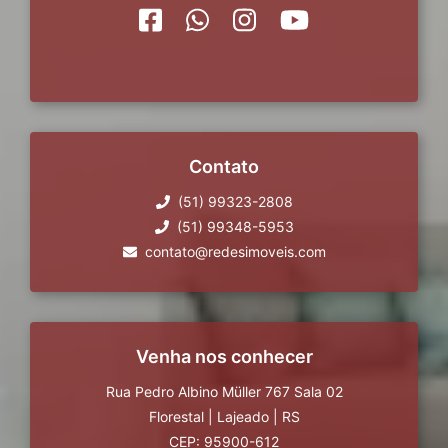
Contato
(51) 99323-2808
(51) 99348-5953
contato@redesimoveis.com
Venha nos conhecer
Rua Pedro Albino Müller 767 Sala 02
Florestal
|
Lajeado
|
RS
CEP: 95900-612