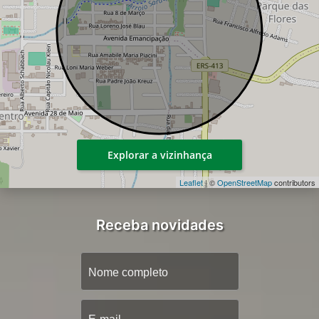
Explorar a vizinhança
Leaflet
| ©
OpenStreetMap
contributors
Receba novidades