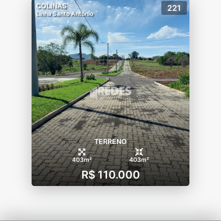
COLINAS
221
Linha Santo Antônio
TERRENO
403m²
403m²
R$ 110.000