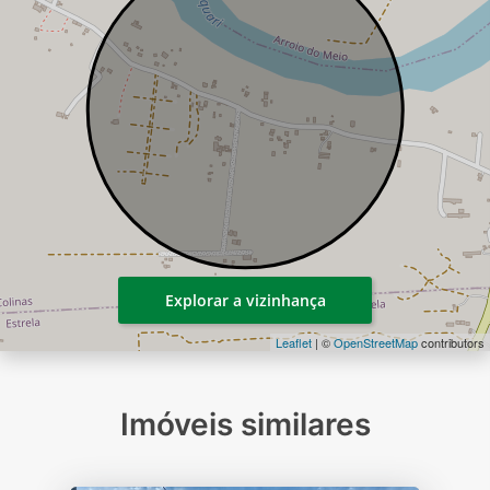
Explorar a vizinhança
Leaflet
| ©
OpenStreetMap
contributors
Imóveis similares