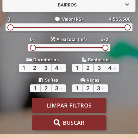
BAIRROS
0
Valor (R$)
4.555.500
0
Área total (m²)
572
Dormitórios
Banheiros
1
2
3
4
+
1
2
3
4
+
Suítes
Vagas
1
2
3
+
1
2
3
+
LIMPAR FILTROS
BUSCAR