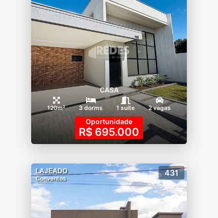
CASA
120m²
3 dorms
1 suíte
2 vagas
Oportunidade
R$ 695.000
LAJEADO
431
Conventos