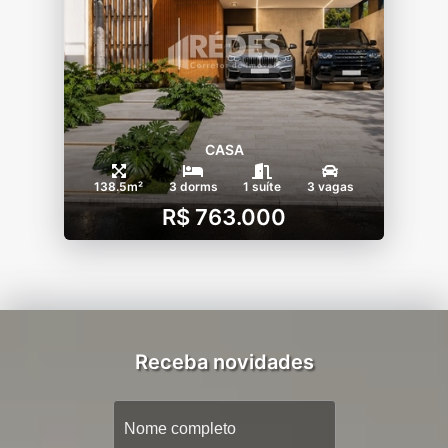
CASA
138.5m²
3 dorms
1 suíte
3 vagas
R$ 763.000
Receba novidades