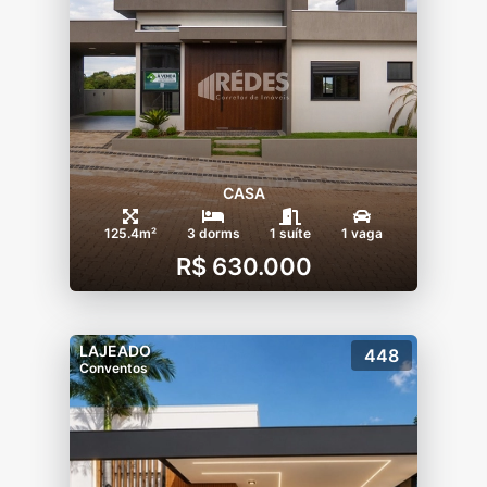
CASA
125.4m²
3 dorms
1 suíte
1 vaga
R$ 630.000
LAJEADO
448
Conventos