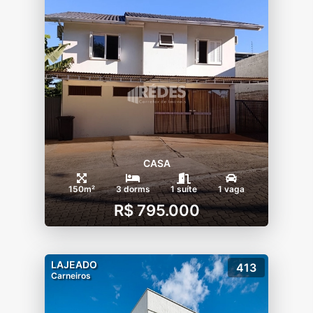
CASA
150m²
3 dorms
1 suíte
1 vaga
R$ 795.000
LAJEADO
413
Carneiros