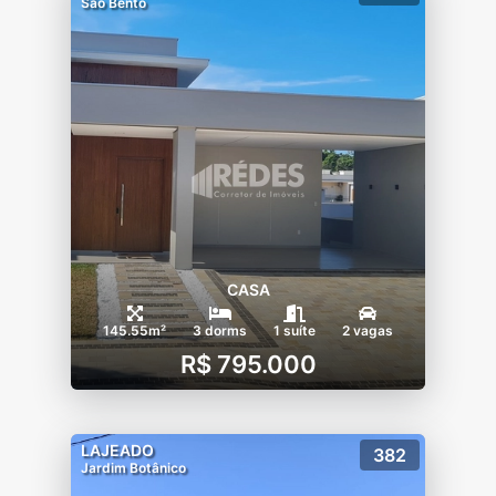
São Bento
CASA
145.55m²
3 dorms
1 suíte
2 vagas
R$ 795.000
LAJEADO
382
Jardim Botânico