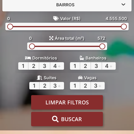
BAIRROS
0
Valor (R$)
4.555.500
0
Área total (m²)
572
Dormitórios
Banheiros
1
2
3
4
+
1
2
3
4
+
Suítes
Vagas
1
2
3
+
1
2
3
+
LIMPAR FILTROS
BUSCAR