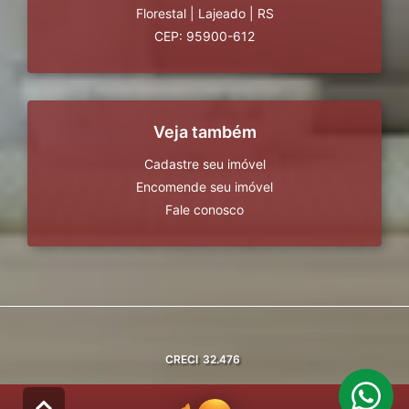
Florestal
|
Lajeado
|
RS
CEP: 95900-612
Veja também
Cadastre seu imóvel
Encomende seu imóvel
Fale conosco
CRECI
32.476