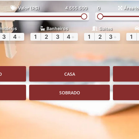
Valor (R$)
4.555.500
0
Área to
mitórios
Banheiros
Suítes
3
4
+
1
2
3
4
+
1
2
3
+
1
O
CASA
SOBRADO