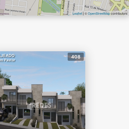
Leaflet
| ©
OpenStreetMap
contributors
AJEADO
408
m Pastor