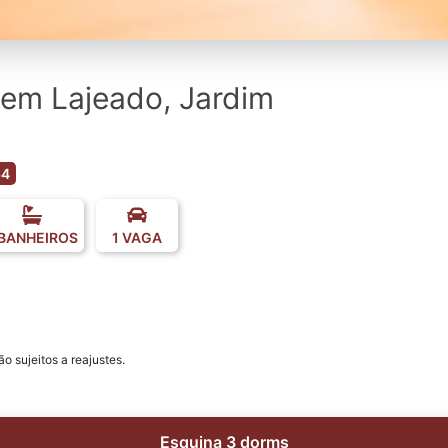
em Lajeado, Jardim
64
 BANHEIROS
1 VAGA
o sujeitos a reajustes.
Esquina 3 dorms