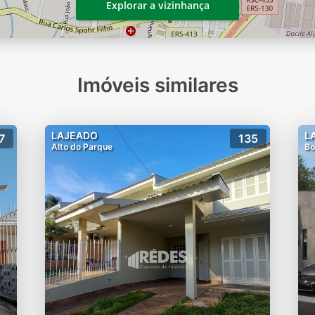
Explorar a vizinhança
Imóveis similares
LAJEADO
L
7
135
Alto do Parque
Bo