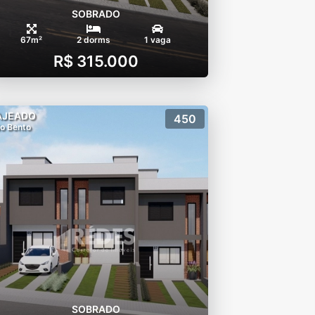
SOBRADO
67m²
2 dorms
1 vaga
R$ 315.000
AJEADO
450
o Bento
SOBRADO