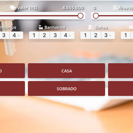
Valor (R$)
4.555.500
0
Área to
mitórios
Banheiros
Suítes
3
4
+
1
2
3
4
+
1
2
3
+
1
O
CASA
SOBRADO