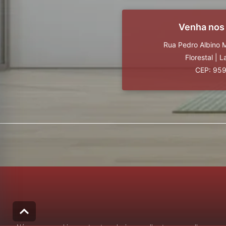
Venha nos
Rua Pedro Albino M
Florestal
|
L
CEP: 95