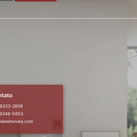
ntato
99323-2808
99348-5953
edesimoveis.com