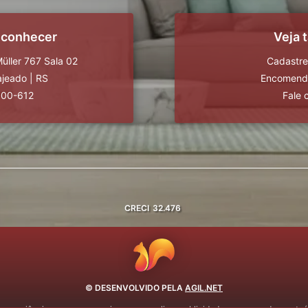
 conhecer
Veja
üller 767 Sala 02
Cadastre
ajeado
|
RS
Encomende
900-612
Fale 
CRECI
32.476
© DESENVOLVIDO PELA
AGIL.NET