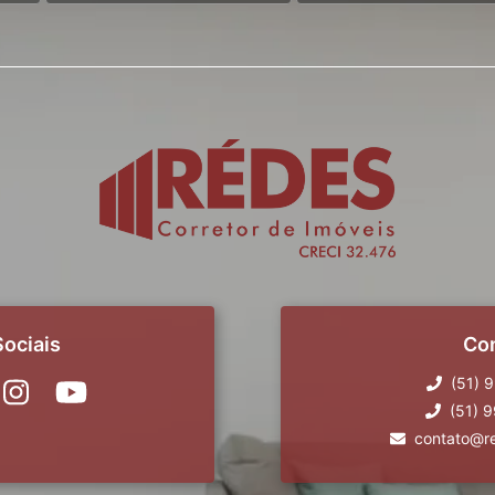
ociais
Co
(51) 
(51) 
contato@r