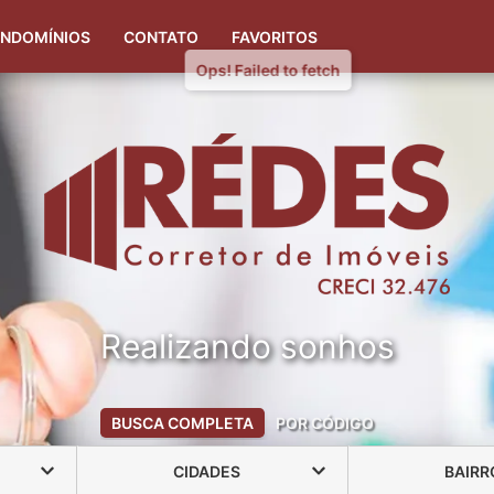
(51) 99323-2808
(51) 99348-5953
NDOMÍNIOS
CONTATO
FAVORITOS
Realizando sonhos
BUSCA COMPLETA
POR CÓDIGO
CIDADES
BAIRR