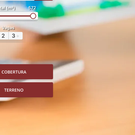
tal (m²)
572
Vagas
2
3
+
COBERTURA
TERRENO