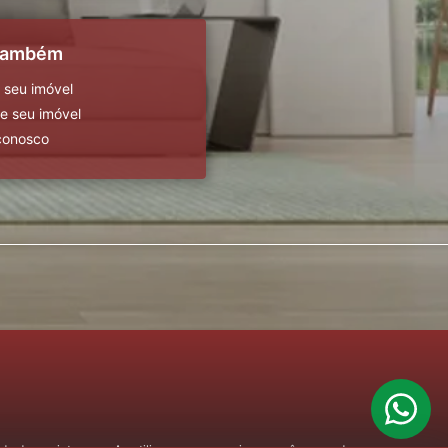
 também
 seu imóvel
 seu imóvel
conosco