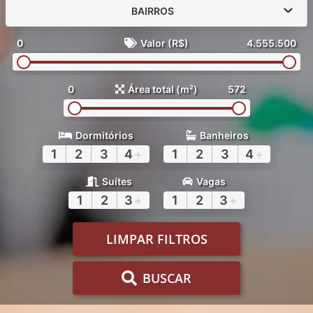
BAIRROS
0
Valor (R$)
4.555.500
0
Área total (m²)
572
Dormitórios
Banheiros
1
2
3
4
+
1
2
3
4
+
Suítes
Vagas
1
2
3
+
1
2
3
+
LIMPAR FILTROS
BUSCAR