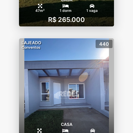
47m²
1 dorm
1 vaga
R$ 265.000
LAJEADO
440
Conventos
CASA