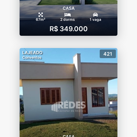
CASA
67m²
2 dorms
1 vaga
R$ 349.000
LAJEADO
421
Conventos
CASA