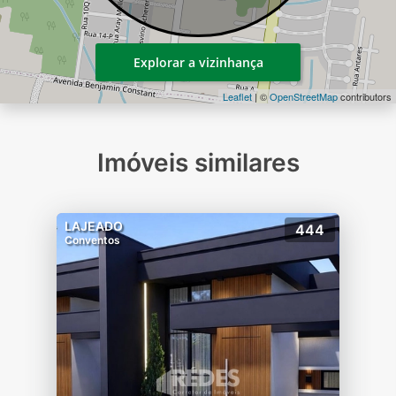
Explorar a vizinhança
Leaflet
| ©
OpenStreetMap
contributors
Imóveis similares
LAJEADO
444
Conventos