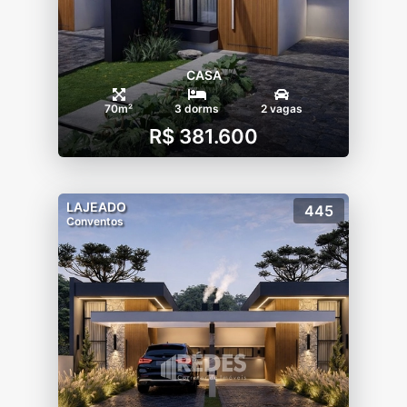
CASA
70m²
3 dorms
2 vagas
R$ 381.600
LAJEADO
445
Conventos