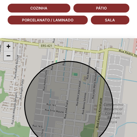
COZINHA
PÁTIO
PORCELANATO / LAMINADO
SALA
+
−