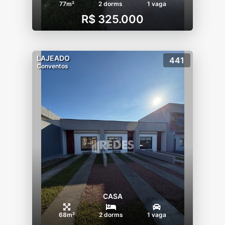
77m²
2 dorms
1 vaga
R$ 325.000
LAJEADO
441
Conventos
CASA
68m²
2 dorms
1 vaga