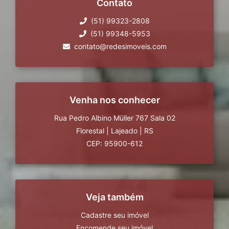
Contato
(51) 99323-2808
(51) 99348-5953
contato@redesimoveis.com
Venha nos conhecer
Rua Pedro Albino Müller 767 Sala 02
Florestal
|
Lajeado
|
RS
CEP: 95900-612
Veja também
Cadastre seu imóvel
Encomende seu imóvel